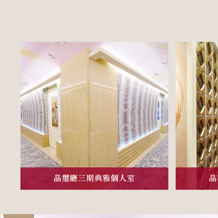
晶璽廳三期典雅個人室
晶