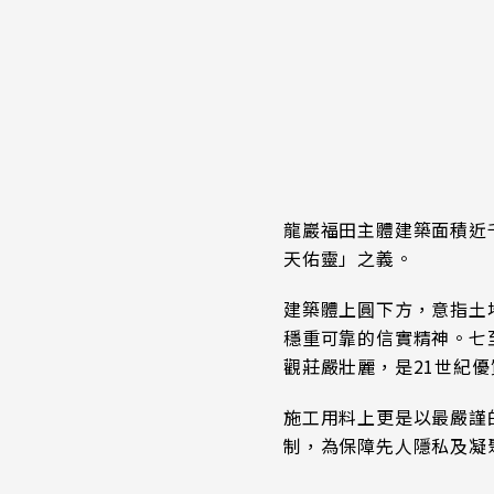
龍巖福田主體建築面積近
天佑靈」之義。
建築體上圓下方，意指土
穩重可靠的信實精神。七
觀莊嚴壯麗，是21世紀
施工用料上更是以最嚴謹
制，為保障先人隱私及凝