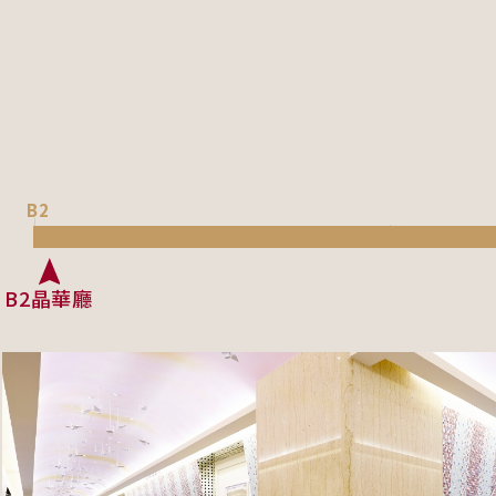
B2
菩聖廳豪華個人室
B2晶華廳