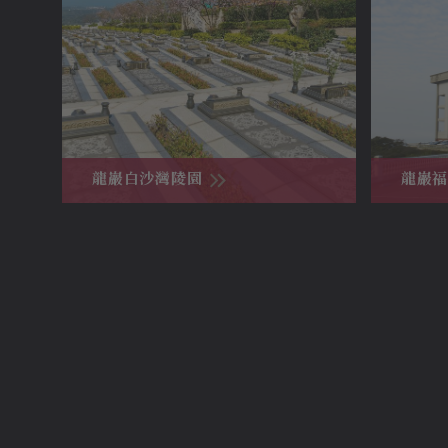
龍巖白沙灣陵園
龍巖