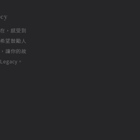
acy
存在，感受到
此希望鼓勵人
貌，讓你的故
egacy。