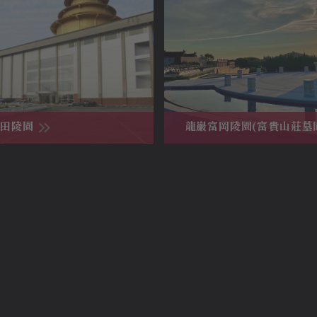
福田陵園
龍巖富岡陵園(富貴山莊墓