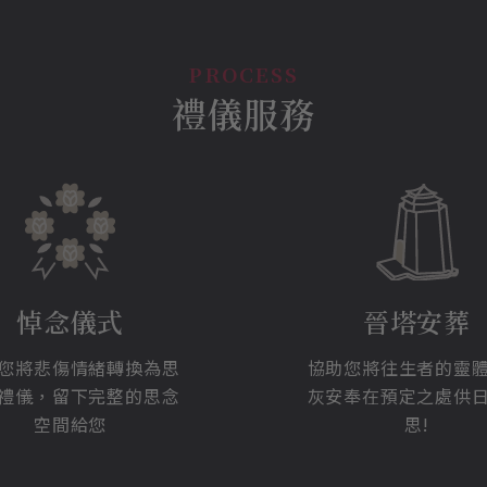
禮儀服務
悼念儀式
晉塔安葬
您將悲傷情緒轉換為思
協助您將往生者的靈
禮儀，留下完整的思念
灰安奉在預定之處供
空間給您
思!