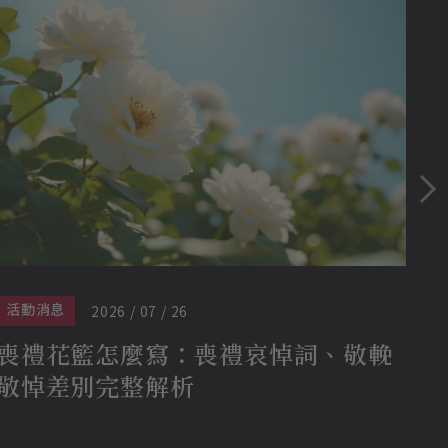
活動消息
活
2026 / 07 / 26
喪禮花籃怎麼寫：喪禮哀悼詞、敬輓
以
敬悼差別完整解析
「