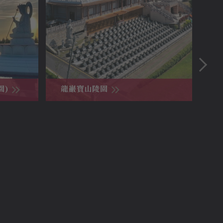
園)
龍巖寶山陵園
龍