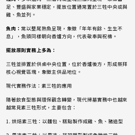
足、豐盛與家業穩定，擺放位置通常置於三牲中央或與
雞、魚並列。
魚肉：
常以整尾熟魚呈現，象徵「年年有餘、生生不
息」，魚頭同樣朝向香爐方向，代表敬奉與祝禱。
擺放原則實務上多為：
三牲並排置於供桌中央位置，位於香爐後方，形成祭拜
核心視覺區塊，象徵主供品地位。
現代實務作法：素三牲的應用
隨著飲食型態與環保觀念轉變，現代掃墓實務中也越來
越常見素三牲形式，主要包含：
1. 烘焙素三牲：以麵包、糕點製作成雞、魚、豬造型