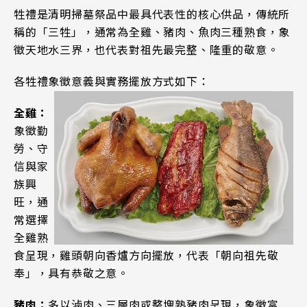
牲禮是清明掃墓祭品中最具代表性的核心供品，傳統所
稱的「三牲」，通常為全雞、豬肉、魚肉三種熟食，象
徵天地水三界，也代表對祖先最完整、隆重的敬意。
各牲禮象徵意義與實務擺放方式如下：
全雞：
象徵勤
勞、守
信與家
族興
旺，通
常選擇
全雞熟
食呈現，雞頭朝向香爐方向擺放，代表「朝向祖先敬
奉」，具有恭敬之意。
豬肉：
多以滷肉、三層肉或整塊熟豬肉呈現，象徵富