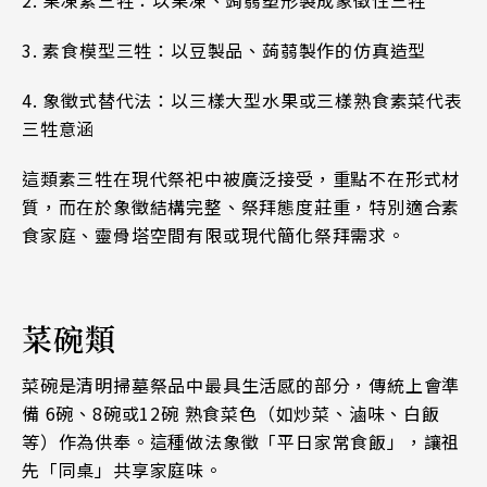
2. 果凍素三牲：以果凍、蒟蒻塑形製成象徵性三牲
3. 素食模型三牲：以豆製品、蒟蒻製作的仿真造型
4. 象徵式替代法：以三樣大型水果或三樣熟食素菜代表
三牲意涵
這類素三牲在現代祭祀中被廣泛接受，重點不在形式材
質，而在於象徵結構完整、祭拜態度莊重，特別適合素
食家庭、靈骨塔空間有限或現代簡化祭拜需求。
菜碗類
菜碗是清明掃墓祭品中最具生活感的部分，傳統上會準
備 6碗、8碗或12碗 熟食菜色（如炒菜、滷味、白飯
等）作為供奉。這種做法象徵「平日家常食飯」，讓祖
先「同桌」共享家庭味。