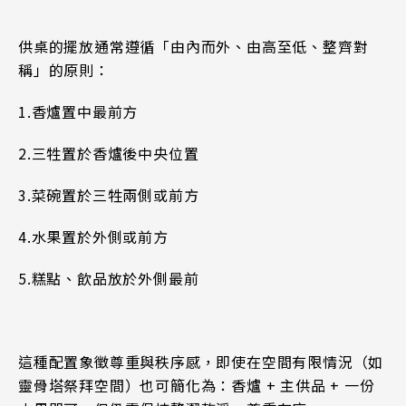
供桌的擺放通常遵循「由內而外、由高至低、整齊對
稱」的原則：
1.
香爐置中最前方
2.
三牲置於香爐後中央位置
3.
菜碗置於三牲兩側或前方
4.
水果置於外側或前方
5.
糕點、飲品放於外側最前
這種配置象徵尊重與秩序感，即使在空間有限情況（如
靈骨塔祭拜空間）也可簡化為：香爐 + 主供品 + 一份