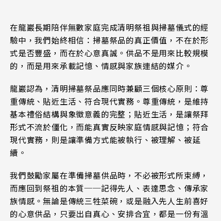
在龍巖長期陪伴無數家庭完成清明祭祖與掃墓儀式的經
驗中，我們始終相信：掃墓祭品的真正價值，不在於形
式是否豐盛，而在於心意真誠。供品不是用來比較規模
的，而是用來承載記憶、情感與家族連結的媒介。
龍巖認為，清明掃墓祭品應同時兼顧三個核心原則：尊
重傳統、貼近生活、符合現代實務。尊重傳統，是維持
基本禮俗結構與象徵意義的完整；貼近生活，是讓祭拜
形式不流於僵化，而能真實反映家庭情感與記憶；符合
現代實務，則是讓準備方式能被執行、被理解、被延
續。
我們鼓勵家屬在準備掃墓供品時，不必被形式所束縛，
而應回到祭祖的本質──記得先人、表達思念、傳承家
族情感。無論是傳統三牲菜碗，或是融入先人生前喜好
的心意供品，只要出自真心、安排合宜，都是一份有溫