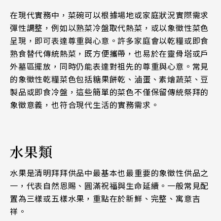
在現代實務中，菜碗可以根據場地或家庭狀況實際需求
彈性調整，例如以熟菜冷盤取代熱菜，或以象徵性菜色
呈現，即可表達尊重與心意。許多家庭會以乾糧或即食
熟食替代傳統熱菜，既方便攜帶，也易於在靈骨塔或戶
外墓區擺放，同時仍能表達對祖先的尊重與心意。常見
的象徵性乾糧菜色包括糖果餅乾、滷蛋、素燴蔬菜、豆
製品或即食冷盤，這些簡單的菜色不僅保留傳統祭拜的
象徵意義，也符合現代生活的實務需求。
水果類
水果是清明拜拜供品中最基本也最重要的象徵性供品之
一，代表自然恩賜、圓滿祝福與生命延續。一般常見配
置為三樣或五樣水果，重點在於新鮮、完整、寓意吉
祥。