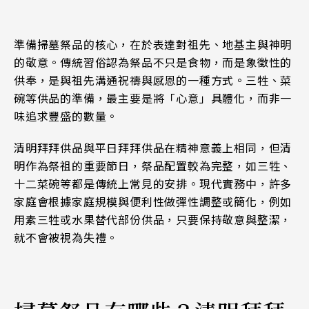
準備掃墓祭品的核心，在於表達對祖先、地基主與神明
的敬意。傳統習俗認為祭品不只是食物，而是象徵性的
供奉，是與祖先溝通祝禱與感恩的一種方式。三牲、菜
碗等供品的準備，最主要是將「心意」具體化，而非一
味追求豐盛的數量。
清明拜拜供品與平日拜拜供品在精神意義上相同，但清
明作為祭祖的重要節日，祭品配置較為完整，如三牲、
十二菜碗等都是傳統上常見的安排。現代實務中，許多
家庭會根據家庭規模與便利性做彈性調整或簡化，例如
用素三牲或水果替代部份供品，只要保持敬意與整潔，
就不會被視為失禮。