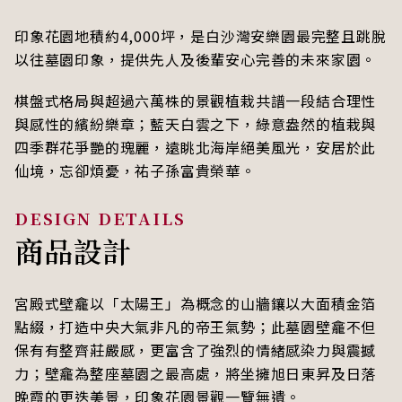
印象花園地積約4,000坪，是白沙灣安樂園最完整且跳脫
以往墓園印象，提供先人及後輩安心完善的未來家園。
棋盤式格局與超過六萬株的景觀植栽共譜一段結合理性
與感性的繽紛樂章；藍天白雲之下，綠意盎然的植栽與
四季群花爭艷的瑰麗，遠眺北海岸絕美風光，安居於此
仙境，忘卻煩憂，祐子孫富貴榮華。
商品設計
宮殿式壁龕以「太陽王」為概念的山牆鑲以大面積金箔
點綴，打造中央大氣非凡的帝王氣勢；此墓園壁龕不但
保有有整齊莊嚴感，更富含了強烈的情緒感染力與震撼
力；壁龕為整座墓園之最高處，將坐擁旭日東昇及日落
晚霞的更迭美景，印象花園景觀一覽無遺。