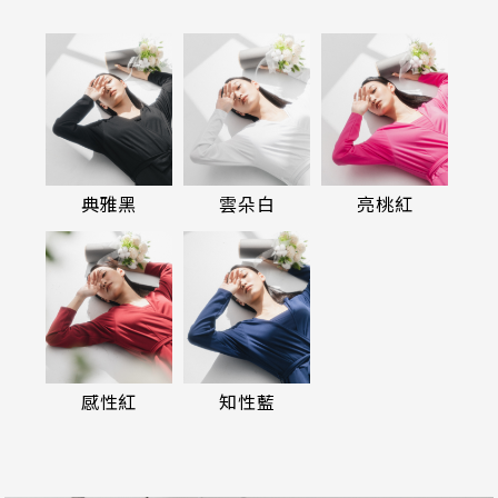
典雅黑
雲朵白
亮桃紅
感性紅
知性藍