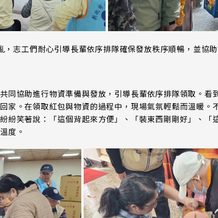
凌亂，志工們耐心引導長輩依序排隊確保發放秩序順暢，並協
隊共同協助進行物資準備與發放，引導長輩依序排隊領取。看
帶回家。在領取紅包與物資的過程中，現場氣氛輕鬆而溫暖。
，紛紛笑著說：「這個背起來方便」、「裝東西剛剛好」、「
情溫度。