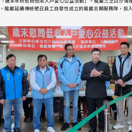
「歲末年終慰問低收入戶愛心公益活動」。龍巖三芝白沙灣陵園
 日 舉行，龍巖延續傳統號召員工自發性成立的龍巖志願服務隊