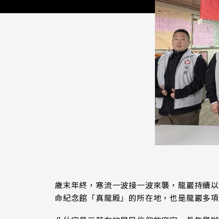
歲末年終，寒流一波接一波來襲，龍巖持續
命紀念館「真龍殿」的所在地，也是龍巖多