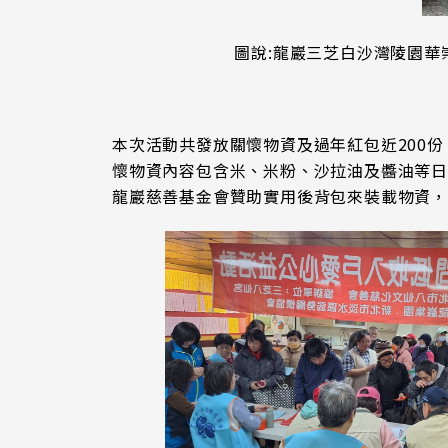
圖說:龍巖三芝白沙灣陵園華
本次活動共發放關懷物資及過年紅包近200
懷物資內容包含米、米粉、沙拉油及醬油等
龍巖慈善基金會贊助實用後背包來裝載物資，