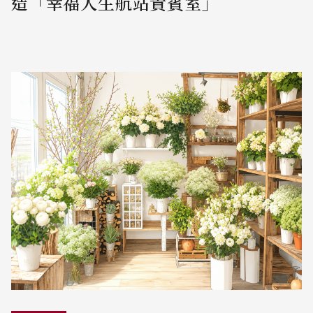
造「幸福人生航站貴賓室」