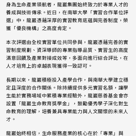
身為生命產業領航者，龍巖集團始終致力於專業人才的
養成與技術傳承。近日，在南華大學「實習合作單位評
選」中，龍巖憑藉深厚的實習教育底蘊與完善制度，榮
獲「優良機構」之高度肯定。
本次評選由全校實習單位共同參與，龍巖憑藉完善的實
習制度規劃、資深導師的專業指導品質、實習生的高度
滿意回饋及產業對接成效等，多面向進行綜合評比，在
人才培育上的卓越表現獲得一致認可。
長期以來，龍巖積極投入產學合作，與南華大學建立穩
定且深度的合作關係。除持續提供多元實習名額，讓學
生能於實務場域中累積專業經驗外，龍巖慈善基金會亦
設置「龍巖生命教育獎學金」，鼓勵優秀學子深化對生
命教育的理解，培養兼具專業能力與人文關懷的未來人
才。
龍巖始終相信，生命服務產業的核心在於「專業」與